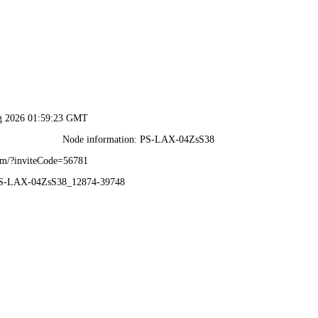
2025年澳门免费原料网-免费完整资料
资质荣誉
业务范围
业绩展示
公司实力
视频中心
新闻
资
质
荣
誉
HONOR