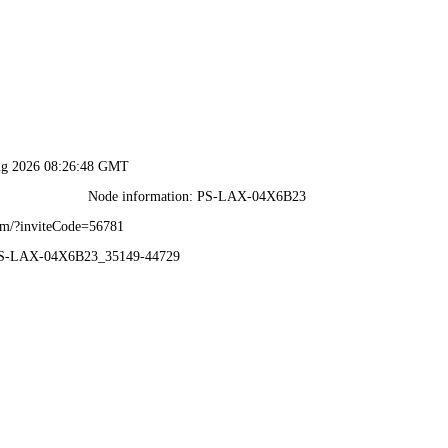
2025年澳门免费原料网-免费完整资料
资质荣誉
业务范围
业绩展示
公司实力
视频中心
新闻
信
息
详
情
INFOMATION