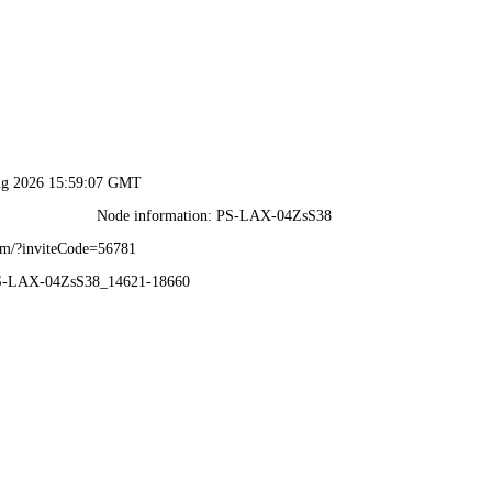
2025年澳门免费原料网-免费完整资料
资质荣誉
业务范围
业绩展示
公司实力
视频中心
新闻
业
绩
范
围
RESULTS THE SCOPE