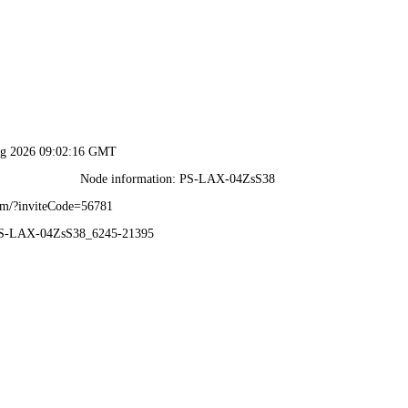
2025年澳门免费原料网-免费完整资料
资质荣誉
业务范围
业绩展示
公司实力
视频中心
新闻
信
息
详
情
INFOMATION