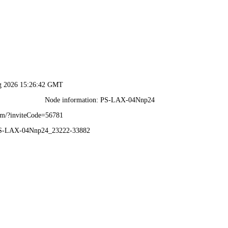
2025年澳门免费原料网-免费完整资料
资质荣誉
业务范围
业绩展示
公司实力
视频中心
新闻
信
息
详
情
INFOMATION